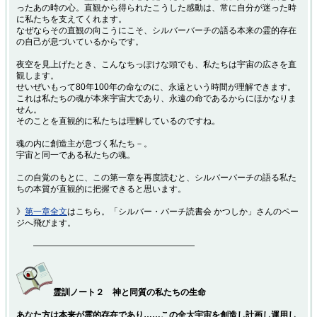
ったあの時の心。直観から得られたこうした感動は、常に自分が迷った時
に私たちを支えてくれます。
なぜならその直観の向こうにこそ、シルバーバーチの語る本来の霊的存在
の自己が息づいているからです。
夜空を見上げたとき、こんなちっぽけな頭でも、私たちは宇宙の広さを直
観します。
せいぜいもって80年100年の命なのに、永遠という時間が理解できます。
これは私たちの魂が本来宇宙大であり、永遠の命であるからにほかなりま
せん。
そのことを直観的に私たちは理解しているのですね。
魂の内に創造主が息づく私たち－。
宇宙と同一である私たちの魂。
この自覚のもとに、この第一章を再度読むと、シルバーバーチの語る私た
ちの本質が直観的に把握できると思います。
》
第一章全文
はこちら。「シルバー・バーチ読書会 かつしか」さんのペー
ジへ飛びます。
―――――――――――――――――――
霊訓ノート２ 神と同質の私たちの生命
あなた方は本来が霊的存在であり……この全大宇宙を創造し計画し運用し