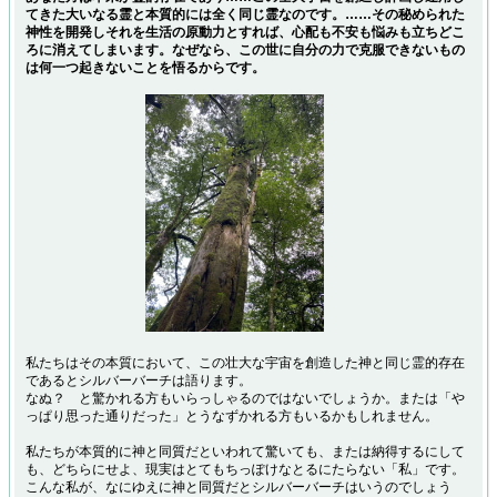
てきた大いなる霊と本質的には全く同じ霊なのです。……その秘められた
神性を開発しそれを生活の原動力とすれば、心配も不安も悩みも立ちどこ
ろに消えてしまいます。なぜなら、この世に自分の力で克服できないもの
は何一つ起きないことを悟るからです。
私たちはその本質において、この壮大な宇宙を創造した神と同じ霊的存在
であるとシルバーバーチは語ります。
なぬ？ と驚かれる方もいらっしゃるのではないでしょうか。または「や
っぱり思った通りだった」とうなずかれる方もいるかもしれません。
私たちが本質的に神と同質だといわれて驚いても、または納得するにして
も、どちらにせよ、現実はとてもちっぽけなとるにたらない「私」です。
こんな私が、なにゆえに神と同質だとシルバーバーチはいうのでしょう