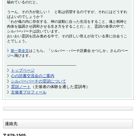
秘めているのだと。
うーん、その力が欲しい！ と私は切望するのですが、それにはどうすれ
ばよいのでしょうか？
「わが魂の内に存在する、神の波動に合った生活をすること、魂と精神と
肉体を協調させ調和させる生き方をすることだ」と、霊訓の各章の中で、
シルバーバーチは説いています。
おいおい霊訓を読み進める中で、その詳しい答えが出ている章に出会うこ
とでしょう。
》
第一章全文
はこちら。「シルバー・バーチ読書会 かつしか」さんのペー
ジへ飛びます。
―――――――――――――――――――
》
トップページ
》
心の読書交流会のご案内
》
シルバーバーチの霊訓について
》
霊訓ノート
（主催者の体験を通した霊訓考）
》
主催者プロフィール
連絡先
〒879-1505