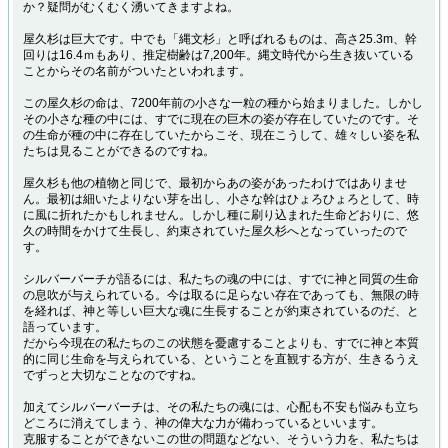
か？疑問がむくむく湧いてきますよね。
屋久杉は巨大です。中でも「縄文杉」と呼ばれるものは、高さ25.3m、幹
回りは16.4ｍもあり、推定樹齢は7,200年。縄文時代から生き抜いている
ことからその名前がついたといわれます。
この屋久杉の命は、7200年前の小さな一粒の種から始まりました。しかし
その小さな種の中には、すでに現在の巨木の姿が存在していたのです。そ
の生命が種の中に存在していたからこそ、現在こうして、雄々しい姿を私
たちは見ることができるのですね。
屋久杉も他の植物と同じで、最初からあの姿があったわけではありませ
ん。最初は細いたよりない芽を出し、小さな幹はひょろひょろとして、時
に風に折れたかもしれません。しかし種に刷り込まれた生命どおりに、悠
久の時間をかけて生長し、約束されていた屋久杉へとなっていったので
す。
シルバーバーチが語るには、私たちの魂の中には、すでに神と同質の生命
の息吹が与えられている。今は取るに足らない存在であっても、無限の時
を経れば、神と等しい巨大な魂に生長することが約束されているのだ、と
語っています。
だから今現在の私たちのこの状態を憂慮することよりも、すでに神と本質
的に同じ生命を与えられている、ということを直観する方が、生きるうえ
でずっと大切なことなのですね。
加えてシルバーバーチは、その私たちの魂には、心配も不安も悩みも立ち
どころに消えてしまう、神の偉大な力が備わっているといいます。
克服することができないこの世の問題などない、そういう力を、私たちは