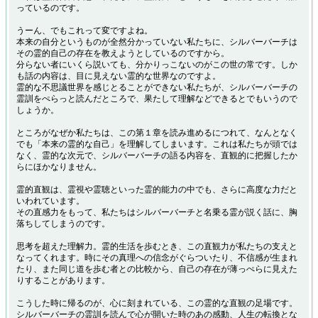
っているのです。
うーん、でもこれって変ですよね。
本来の自分というものが全然分かっていない私たちに、シルバーバーチは
その霊的自己の存在を教えようとしているのですから。
分らない者にいくら説いても、分かりっこないのがこの世の常です。しか
も話の内容は、目に見えない霊的な世界なのですよ。
霊的な不思議世界を感じとることができない私たちが、シルバーバーチの
霊訓をぺらっと読んだところで、果たして理解などできるとでもいうので
しょうか。
ところがなぜか私たちは、この第１章を読み進めるにつれて、なんとなく
でも「本来の霊的な自己」を理解してしまいます。これは私たちが頭では
なく、霊的な次元で、シルバーバーチの語る内容を、直観的に把握したか
らにほかなりません。
霊的直観は、霊視や霊聴といった霊的能力の中でも、さらに高度な力だと
いわれています。
その直感力をもって、私たちはシルバーバーチと名乗る霊が説く話に、胸
落ちしてしまうのです。
思考を超えた理解力。霊的生活を歩むとき、この直観力が私たちの支えと
なってくれます。時にその真理への信念がぐらついたり、不信感が生まれ
たり、また同じ道を歩む者との比較から、自己の存在が薄っぺらに見えた
りすることがあります。
こうした時に帰るのが、心に刻まれている、この霊的な直観の足場です。
シルバーバーチの霊訓を読んで心が開いた時のあの感動、人生の転換とな