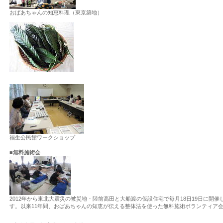
おばあちゃんの知恵料理（東京築地）
福生公民館ワークショップ
■無料施術会
2012年から東北大震災の被災地・陸前高田と大船渡の仮設住宅で毎月18日19日に開
す。以来11年間、おばあちゃんの知恵が伝える整体法を使った無料施術ボランティア