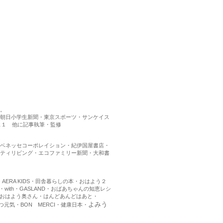
筆。
朝日小学生新聞・東京スポーツ・サンケイス
ス１ 他に記事執筆・監修
・ベネッセコーポレイション・紀伊国屋書店・
ティリビング・エコファミリー新聞・大和書
ERA KIDS・田舎暮らしの本・おはよう２
ith・GASLAND・おばあちゃんの知恵レシ
がとう・おはよう奥さん・はんどあんどはあと・
よみう
らつ元気・BON MERCI・健康日本・