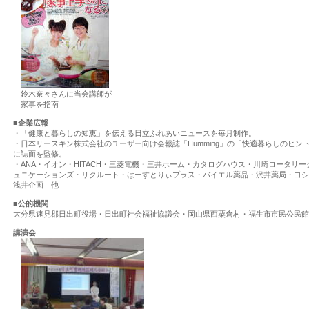
鈴木奈々さんに当会講師が
家事を指南
■企業広報
・「健康と暮らしの知恵」を伝える日立ふれあいニュースを毎月制作。
・日本リースキン株式会社のユーザー向け会報誌「Humming」の「快適暮らしのヒ
に誌面を監修。
・ANA・イオン・HITACH・三菱電機・三井ホーム・カタログハウス・川崎ロータリ
ュニケーションズ・リクルート・はーすとりぃプラス・バイエル薬品・沢井薬局・ヨシケ
浅井企画 他
■公的機関
大分県速見郡日出町役場・日出町社会福祉協議会・岡山県西粟倉村・福生市市民公民館
講演会