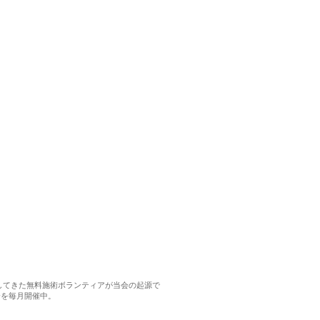
催してきた無料施術ボランティアが当会の起源で
会を毎月開催中。