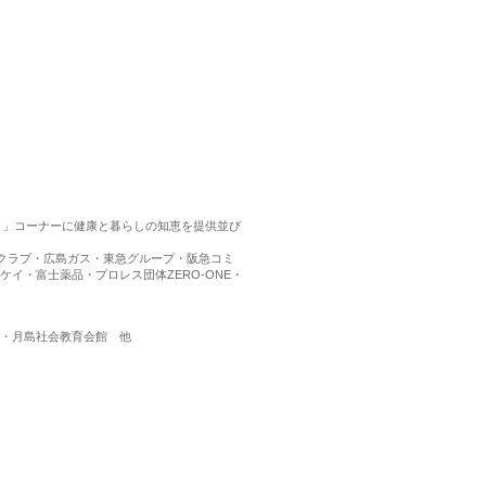
ント」コーナーに健康と暮らしの知恵を提供並び
ークラブ・広島ガス・東急グループ・阪急コミ
イ・富士薬品・プロレス団体ZERO-ONE・
・月島社会教育会館 他