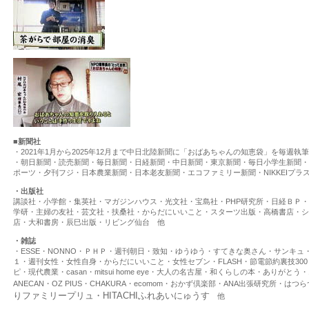
■新聞社
・2021年1月から2025年12月まで中日北陸新聞に「おばあちゃんの知恵袋」を毎週執
・朝日新聞・読売新聞・毎日新聞・日経新聞・中日新聞・東京新聞・毎日小学生新聞・
ポーツ・夕刊フジ・日本農業新聞・日本老友新聞・エコファミリー新聞・NIKKEIプラ
・出版社
講談社・小学館・集英社・マガジンハウス・光文社・宝島社・PHP研究所・日経ＢＰ
学研・主婦の友社・芸文社・扶桑社・からだにいいこと・スターツ出版・高橋書店・シ
店・大和書房・辰巳出版・リビング仙台 他
・雑誌
・ESSE・NONNO・ＰＨＰ・週刊朝日・致知・ゆうゆう・すてきな奥さん・サンキュ・A
１・週刊女性・女性自身・からだにいいこと・女性セブン・FLASH・節電節約裏技300・w
ピ・現代農業・casan・mitsui home eye・大人の名古屋・和くらしの本・あり
ANECAN・OZ PIUS・CHAKURA・ecomom・おかず倶楽部・ANA出張研究所・はつ
りファミリープリュ・HITACHIふれあいにゅうす
他