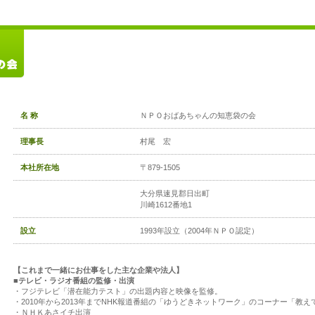
名 称
ＮＰＯおばあちゃんの知恵袋の会
理事長
村尾 宏
本社所在地
〒879-1505
大分県速見郡日出町
川崎1612番地1
設立
1993年設立（2004年ＮＰＯ認定）
【これまで一緒にお仕事をした主な企業や法人】
■テレビ・ラジオ番組の監修・出演
・フジテレビ「潜在能力テスト」の出題内容と映像を監修。
・2010年から2013年までNHK報道番組の「ゆうどきネットワーク」のコーナー「教
・ＮＨＫあさイチ出演