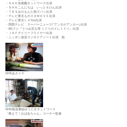
・ＮＨＫ首都圏ネットワーク出演
・ＮＨＫこんにちは いっと６けん出演
・ＴＢＳみのもんた朝ズバッ出演
・テレビ東京ものスタＭＯＶＥ出演
・テレビ東京Ｌ４You出演
・関西テレビ スーパーニュース｢アンタがアンカー｣出演
・BSフジ『うつみ宮土理 ミドリのドレミドリ』出演
・ＪＮＦデイリーフライヤー出演
・ニッポン放送ラジオケアノート出演 他
NHKあさイチ
NHK報道番組ゆうどきネットワーク
「教えて！おばあちゃん」コーナー監修