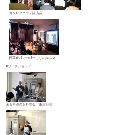
カタログハウス講演会
西粟倉村での村づくりの講演会
■ワークショップ
医食同源のお料理会（東京築地）