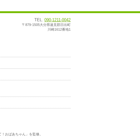
TEL.
090-1211-0042
〒879-1505大分県速見郡日出町
川崎1612番地1
えて！おばあちゃん」を監修。