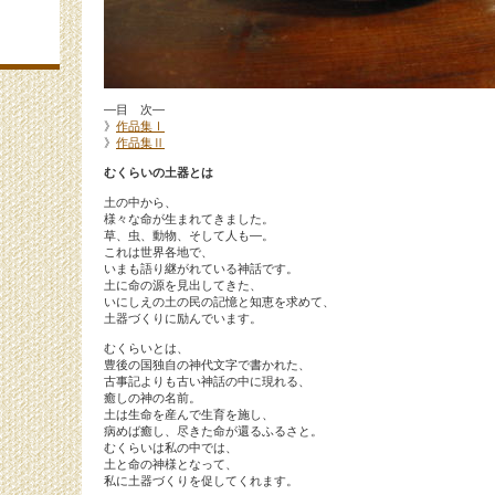
―目 次―
》
作品集Ⅰ
》
作品集Ⅱ
むくらいの土器とは
土の中から、
様々な命が生まれてきました。
草、虫、動物、そして人も―。
これは世界各地で、
いまも語り継がれている神話です。
土に命の源を見出してきた、
いにしえの土の民の記憶と知恵を求めて、
土器づくりに励んでいます。
むくらいとは、
豊後の国独自の神代文字で書かれた、
古事記よりも古い神話の中に現れる、
癒しの神の名前。
土は生命を産んで生育を施し、
病めば癒し、尽きた命が還るふるさと。
むくらいは私の中では、
土と命の神様となって、
私に土器づくりを促してくれます。