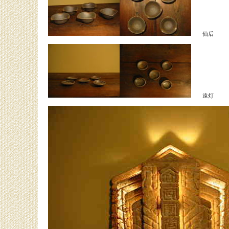
仙后
遠灯