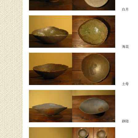
白月
海花
土母
静陸