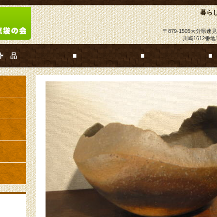
暮ら
〒879-1505大分県
川崎1612番地
作 品
■
■
■