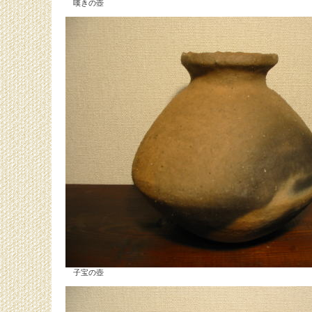
嘆きの壺
子宝の壺