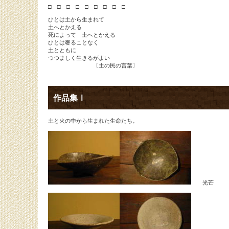
□ □ □ □ □ □ □ □ □
ひとは土から生まれて
土へとかえる
死によって 土へとかえる
ひとは奢ることなく
土とともに
つつましく生きるがよい
〔土の民の言葉〕
作品集Ⅰ
土と火の中から生まれた生命たち。
光芒