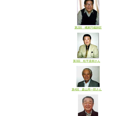
第2回 橘家円蔵師匠
第3回 松平直樹さん
第4回 森山周一郎さん