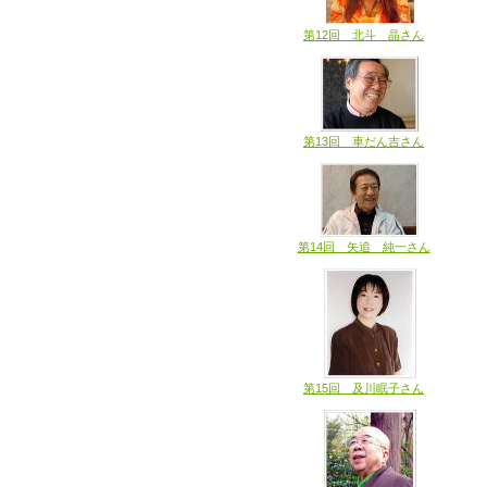
第12回 北斗 晶さん
第13回 車だん吉さん
第14回 矢追 純一さん
第15回 及川眠子さん