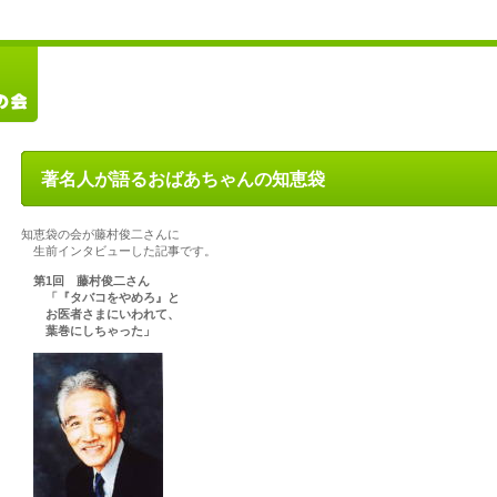
著名人が語るおばあちゃんの知恵袋
知恵袋の会が藤村俊二さんに
生前インタビューした記事です。
第1回 藤村俊二さん
「『タバコをやめろ』と
お医者さまにいわれて、
葉巻にしちゃった」