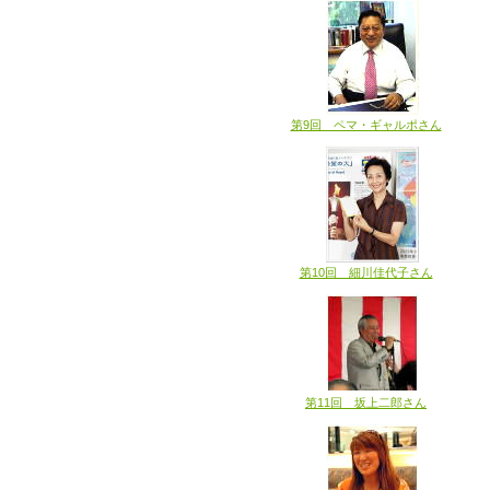
第9回 ペマ・ギャルポさん
第10回 細川佳代子さん
第11回 坂上二郎さん