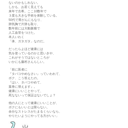
ないのかもしれない。
しかも、お若く見えても
来年で古希。ここ10数年で
３度も大きな手術を体験している。
50代で胃がんにもなり、
肺気胸で片肺も取り、
数年前には大動脈瘤で
人工血管をつけた。
本人いわく
「体、ガタガタ」なのだ。
だったらよほど健康には
気を使っているのかと思いきや、
これがそうではないところが
いかにも藤村さんらしい。
「前に医者に
『タバコやめなさい』っていわれて、
ボク、こう答えたの。
『はい、タバコやめて、
葉巻に替えます』。
健康にいいことやって、
死なないって保証はないでしょ？
他の人にとって健康にいいことが、
ボクにもいいとは限らない。
余分なストレスがたまるくらいなら、
やりたいようにやってる方がいい」