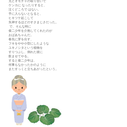
兄とオモチャの取り合いで
ケンカに なったりすると、
泣くどころで はない。
手に入らないとなると、
ヒキツケ起こして
失神するほどのすさまじさだった。
で、そんな時に
俊二少年を介抱してくれたのが
おばあちゃんだ。
春先に芽を出す、
フキをやや小型にしたような
ユキノシタという植物を
すりつぶし、倒れた彼に
飲ませてやる。
すると俊二少年は、
何事もなかったかのように
またすっくと立ちあがったという。