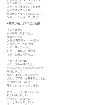
当たる方がいいじゃない。
どうしたら健康でいられるか、
なんて考えてるより、
健康のことなんて気にしないで
やりたいことやってた方がいい」
■風邪の時にはアワビのお粥
その言葉通り、
自由奔放に生きてきた
藤村さんだが、
父親が 有楽町・スバル座の
社長さんだったほどの
ハイソサエティの出。
だから、両親のしつけは
キチンと受けて育った。
「顔を洗った時に
水のシブキが飛んだら、
ちゃんとそこを拭きなさいとか、
履物は決して
脱ぎっぱなしにするなとか、
人として守るべき基本的なことは、
子供の頃にしっかりと
叩きこまれた」と振り返る。
ただし、しつけはされても、
欲しい物は欲しい、
やりたいことはやる、
という性分は直せない。