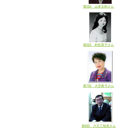
第5回 山本文郎さん
第6回 村松英子さん
第7回 大空眞弓さん
第8回 川又三智彦さん