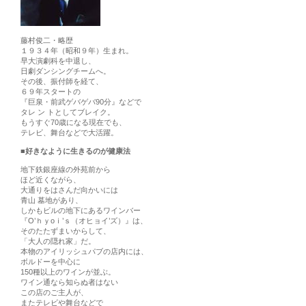
藤村俊二・略歴
１９３４年（昭和９年）生まれ。
早大演劇科を中退し、
日劇ダンシングチームへ。
その後、振付師を経て、
６９年スタートの
『巨泉・前武ゲバゲバ90分』などで
タレ ン トとしてブレイク。
もうすぐ70歳になる現在でも、
テレビ、舞台などで大活躍。
■好きなように生きるのが健康法
地下鉄銀座線の外苑前から
ほど近くながら、
大通りをはさんだ向かいには
青山 墓地があり、
しかもビルの地下にあるワインバー
『O’ｈｙoｉ’ｓ（オヒョイ’ズ）』は、
そのたたずまいからして、
「大人の隠れ家」だ。
本物のアイリッシュパブの店内には、
ボルドーを中心に
150種以上のワインが並ぶ。
ワイン通なら知らぬ者はない
この店のご主人が、
またテレビや舞台などで