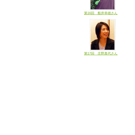
第16回 船井幸雄さん
第17回 庄野真代さん