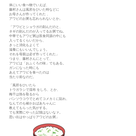
体にいい食べ物でいえば、
藤村さんは風邪をひいた時などに
お母さんが作ってくれた 、
アワビのお粥も忘れられないとか。
「アワビとショウガの刻んだのと、
ネギの刻んだのが入ってるお粥でね。
中華でもアワビ粥は医食同源の中にも
入ってるくらいだから、
きっと消化もよくて
滋養にもいいんでしょう。
それを母親は必ず作ってくれた」
つまり、藤村さんにとって、
アワビは「おふくろの味」でもある。
ガンになった時にも
あえてアワビを食べたのは
当たり前なのだ。
「風邪をひいたら
トウガラシで湿布 をしろ、とか、
梅干は熱を取るから
バンソウコウでとめてコメカミに貼れ、
なんてのも確かおばあちゃんに
教えてもらった気がする。
でも実際にやった記憶はないなァ。
思い出はやっぱりアワビのお粥」