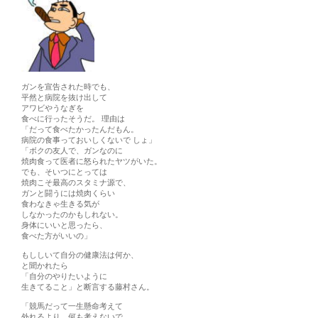
ガンを宣告された時でも、
平然と病院を抜け出して
アワビやうなぎを
食べに行ったそうだ。 理由は
「だって食べたかったんだもん。
病院の食事っておいしくないで しょ」
「ボクの友人で、ガンなのに
焼肉食って医者に怒られたヤツがいた。
でも、そいつにとっては
焼肉こそ最高のスタミナ源で、
ガンと闘うには焼肉くらい
食わなきゃ生きる気が
しなかったのかもしれない。
身体にいいと思ったら、
食べた方がいいの」
もししいて自分の健康法は何か、
と聞かれたら
「自分のやりたいように
生きてること」と断言する藤村さん。
「競馬だって一生懸命考えて
外れるより、何も考えないで