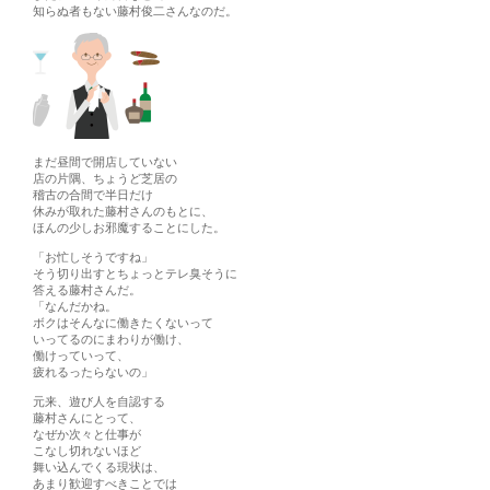
知らぬ者もない藤村俊二さんなのだ。
まだ昼間で開店していない
店の片隅、ちょうど芝居の
稽古の合間で半日だけ
休みが取れた藤村さんのもとに、
ほんの少しお邪魔することにした。
「お忙しそうですね」
そう切り出すとちょっとテレ臭そうに
答える藤村さんだ。
「なんだかね。
ボクはそんなに働きたくないって
いってるのにまわりが働け、
働けっていって、
疲れるったらないの」
元来、遊び人を自認する
藤村さんにとって、
なぜか次々と仕事が
こなし切れないほど
舞い込んでくる現状は、
あまり歓迎すべきことでは