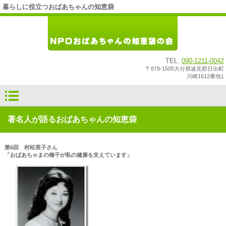
暮らしに役立つおばあちゃんの知恵袋
TEL.
090-1211-0042
〒879-1505大分県速見郡日出町
川崎1612番地1
著名人が語るおばあちゃんの知恵袋
第6回 村松英子さん
「おばあちゃまの梅干が私の健康を支えています」