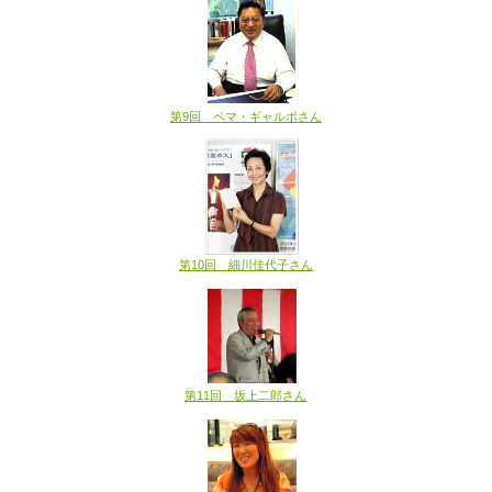
第9回 ペマ・ギャルポさん
第10回 細川佳代子さん
第11回 坂上二郎さん