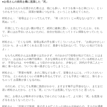
■お母さんの病気を機に意識した「死」
おばあさんから伝授された教えは、他にも多い。キナコを食べると体にいい、と い
うのもそうだったし、清潔が健康につながる、ということも教えてくれた。
村松さん： 「祖母はよくいってたんです。『埃（ホコリ）じゃ死なないはウソ、埃で
死ぬ』って」
不潔にしているとばい菌が増えて、絶対に健康に悪い、と信じていたとか。それ
で、家にはお手伝いさんもいたのに、自分が先頭にたってトイレ掃除もやっていた ら
しい。
村松さん：「亡くなる時、祖母は私の手を握ってこういったんです。『お前はやさしい
コだか ら、きっと来てくれると思うけど、墓参りを忘れないで。でないと化けて出る
よ』」
もちろん村松さんはお墓参りは欠かさず、そのおかげで祖母が化けて出たこ とはま
だない。 おばあさんの梅干効果か、大きな病気もせずに現在に至っている村松さんだ
が、 不安なのは、やや骨粗しょう症のケがあるのと、夕食など、20代の子供二人と一
緒に 食べるため、ついつい食べ過ぎになってしまうこと。
村松さん： 「野菜や海草、きのこ類なども使って、栄養士さんにも、バランスがいい
ですね、 といわれるくらいの食事を作るんですが、どうも子供と一緒だと、張りきっ
ちゃって お皿数が多くなるのね」
そのため、どうしても胃腸に負担がかかり、ますます梅干は手放せない。 まだまだ
若い村松さんだから、とても「死」については意識してないだろうと 思ったら
特に、お母さんが晩年ボケが進んでゆくのとつきあって、より深く「死」を意識 せ
ざるをえなくなったという。
村松さん： 「症状は17年前、私の主人が亡くなった頃から出始めたの。主人のお通夜