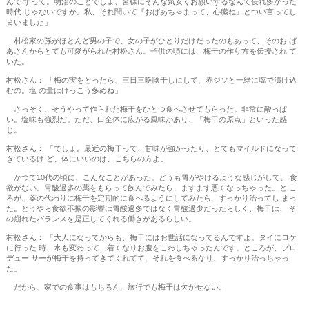
んで すって。明治のことでしょ、宮様にそんな気安くお願いするなんて畏れ多かった
時代 じゃないですか。私、それ聞いて『おばあちゃまって、心臓ね』とつい言ってし
まいました」
村松家の孫がほとんど男の子で、女の子がひとりだけだったのもあって、そのお ば
あさんからとても可愛がられた村松さん。子供の頃には、梅干の作り方を伝授され て
いた。
村松さん： 「梅の実をとったら、三日三晩陰干しにして、赤ジソと一緒に塩で漬け込
むの。塩 の量はけっこう多めね」
さっそく、そうやって作られた梅干をひとつ食べさせてもらった。非常に酸っぱ
い。塩味も強烈だ。ただ、口全体に広がる風味があり、「梅干の原点」といった感
じ。
村松さん： 「でしょ。最近の梅干って、甘味が強かったり、とてもマイルドになって
きているけ ど、体にいいのは、こちらの方よ」
かつて10代の頃に、こんなことがあった。どうも胃がやけるような感じがして、 食
欲がない。胃酸過多の薬をもらって飲んでみたら、ますます悪くなっちゃった。と こ
ろが、薬の代わりに梅干を定期的に食べるようにしてみたら、すっかり治ってし まっ
た。どうやら食欲不振の影響は胃酸過多ではなく胃酸過少だったらしく、梅干は、 そ
の崩れたバランスを是正してくれる働きがあるらしい。
村松さん： 「大人になってからも、梅干にはお世話になってるんですよ。タイにロケ
に行った 時、水も変わって、着くなりお腹をこわしちゃったんです。ところが、プロ
デュー サーが梅干を持ってきてくれてて、それを食べるなり、すっかり治っちゃっ
た」
だから、家での食事はもちろん、旅行でも梅干は欠かせない。