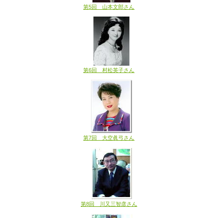
第5回 山本文郎さん
第6回 村松英子さん
第7回 大空眞弓さん
第8回 川又三智彦さん