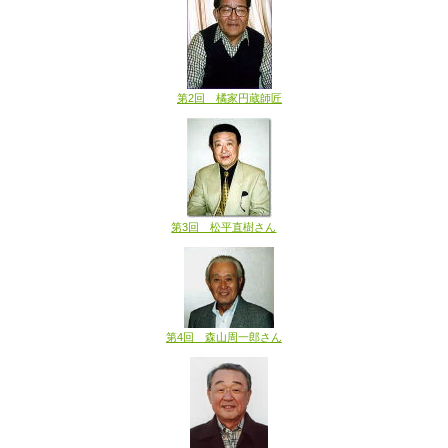
第2回 橘家円蔵師匠
第3回 松平直樹さん
第4回 森山周一郎さん