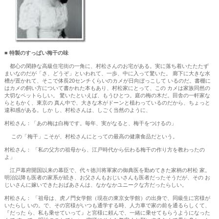
■ 特製のすっぱい梅干の味
都心の閑静な高級住宅街の一角に、村松さんのお宅がある。実に落ち着いたたたず
まいなのだが「さ、どうぞ」といわれて、一歩、中に入って驚いた。 廊下に大きな水
槽が置かれて、そこで体長20センチくらいのカメが日向ぼっこして いるのだ。書棚に
はカメの飼い方について書かれた本もあり、村松家にとって、この カメは家族同然の
大切なペットらしい。 驚いたといえば、もうひとつ。庭の梅の木だ。田舎の一軒家な
らともかく、東京の 真ん中で、大きな木がドーンと植わっているのだから、ちょっと
違和感がある。しか し、村松さんは、しごく当然のように、
村松さん：「あの梅は白梅です。毎年、実がなると、梅干をつけるの」
この「梅干」こそが、村松さんにとっての最高の健康食品だという。
村松さん： 「私の父方の祖母から、江戸時代から伝わる梅干の作り方を教わったの
よ」
江戸幕府開国以来の幕臣で、代々徳川将軍家の御典医を勤めてきた家柄の村松 家。
明治以降も医者の家系が続き、お父さんもおじいさんも医者だったそうだが、その お
じいさんに嫁いできたおばあさんは、なかなかユニークな方だったらしい。
村松さん： 「祖母は、虎ノ門女学館（現在の東京女学館）の出身で、同級生に宮様が
いたらし いの。で、その宮様がいつも通学する時、人力車で家の前を通るらしくて、
『だった ら、私も乗せていって』と宮様に頼んで、一緒に乗せてもらうようになった