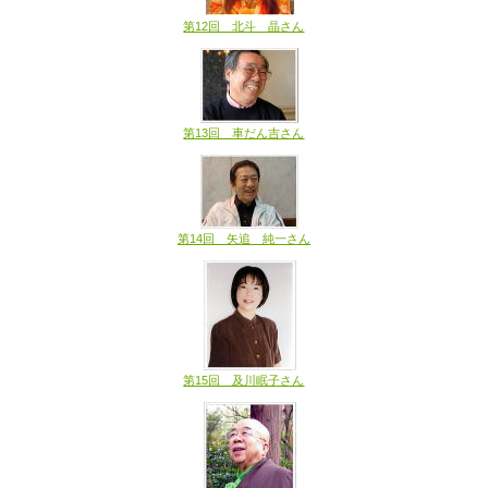
第12回 北斗 晶さん
第13回 車だん吉さん
第14回 矢追 純一さん
第15回 及川眠子さん