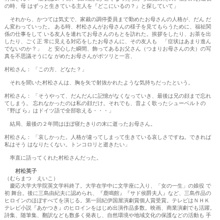
の時、母 はずっと生きている主人を『どこにいるの？』と探していて」
それから、かつては気丈で、家裁の調停委員まで勤めたお母さんの人格が、だん だ
ん変わっていった。 ある時、村松さんがお母さんの様子を見てもらうために、福祉関
係の仕事をして いる友人を連れてお母さんのもとを訪れた。挨拶をしたり、お茶を出
したり、ごく正 常に見える対応をしたお母さんに、その友人も 「症状はあまり進ん
でないのか？」 と 安心した瞬間、飾ってあるお父さん（つまりお母さんの夫）の写
真を不思議そうにな がめたお母さんがポツリと一言、
村松さん： 「この方、どなた？」
それを聞いた村松さんは、胸を矢で射抜かれたような気持ちだったという。
村松さん： 「そうやって、だんだんに記憶がなくなっていき、最後は兄の顔まで忘れ
てしまう。 忘れなかったのは私の顔だけ。それでも、昔よく歌ったシューベルトの
『野ば ら』はドイツ語で全部歌える・・・」
結局、最後の２年間はほぼ寝たきりの末に逝ったお母さん。
村松さん： 「哀しかった。人格が違ってしまって生きている哀しさですね。できれば
私はそう はなりたくない。トンコロリと逝きたい」
率直に語ってくれた村松さんだった。
村松英子
（むらまつ えいこ）
慶応大学大学院英文学科終了。大学在学中に文学座に入り、「女の一生」の娘役 で
初 舞台。後に三島由紀夫に認められ、『鹿鳴館』『サド侯爵夫人』など、三島作品の
ヒロインのほぼすべてを演じる。第一回紀伊国屋演劇賞個人賞受賞。テレビはＮＨＫ
テレビ小説『あかつき』のヒロインをはじめ出演作品多数。映画、商業演劇でも活躍。
詩集、随筆集、翻訳なども数多く発表し、自然環境や地域文化の保護などの活動も 手